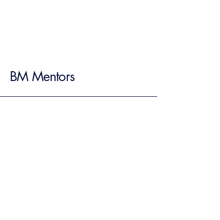
BM Mentors
+57 318 352 4713
mentor@bmmentors.com
Miami (FL), Bogotá (COL)
Política de Privacidad