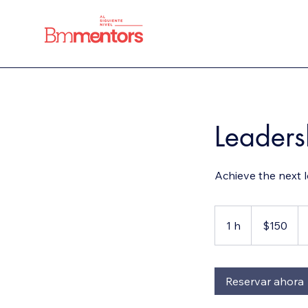
Leaders
Achieve the next l
150
dólares
1 h
1
$150
estadounidenses
Reservar ahora